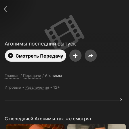
Поддержка:
support@24h.tv
О сервисе
Пользовательское соглашение
Политика конфиденциальности
Для партнёров
Открыть приложение
Ввести промокод
Установить на ТВ
Бесплатные каналы
Контакты
Агонимы последний выпуск
Смотреть Передачу
Главная
/
Передачи
/
Агонимы
Игровые
Развлечения
12+
C передачей Агонимы так же смотрят