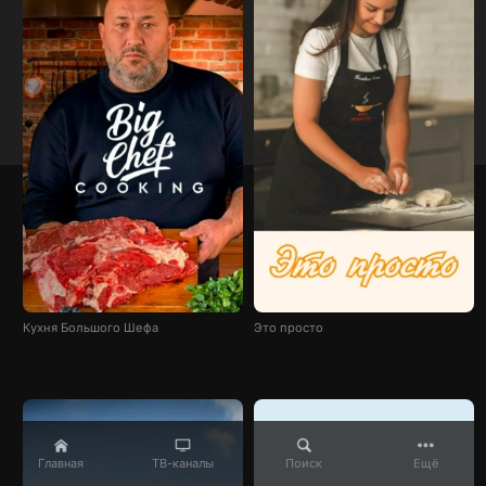
Кухня Большого Шефа
Это просто
Главная
ТВ-каналы
Поиск
Ещё