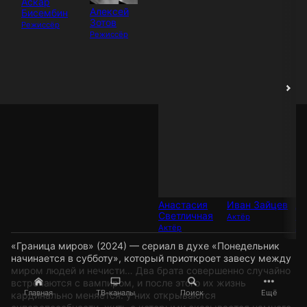
Аскар
Алексей
Бисембин
Зотов
Режиссёр
Режиссёр
Анастасия
Иван Зайцев
Д
Светличная
Ки
Актёр
Актёр
Ак
«Граница миров» (2024) — сериал в духе «Понедельник
начинается в субботу», который приоткроет завесу между
миром людей и нечисти… Два брата совершенно случайно
встречаются с вампиром, и после этого их жизнь
Главная
ТВ-каналы
Поиск
Ещё
кардинально меняется: у них открываются