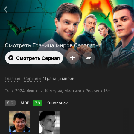
Поддержка:
support@24h.tv
О сервисе
Пользовательское соглашение
Политика конфиденциальности
Для партнёров
Открыть приложение
Ввести промокод
Установить на ТВ
Бесплатные каналы
Контакты
Смотреть Граница миров бесплатно
Смотреть Сериал
Главная
/
Сериалы
/
Граница миров
Т/с
2024,
Фэнтези
,
Комедия
,
Мистика
Россия
16+
5.9
IMDB
7.8
Кинопоиск