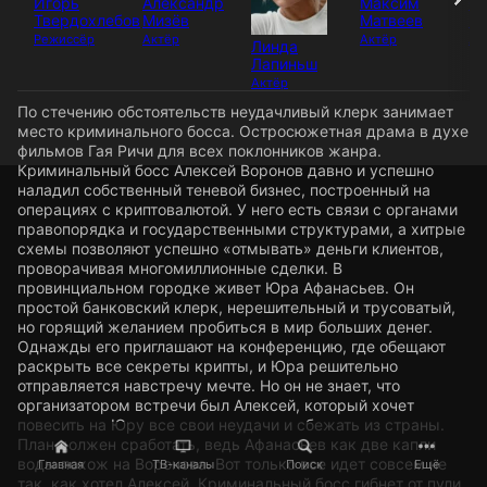
Игорь
Александр
Максим
Ст
Твердохлебов
Мизёв
Матвеев
Ми
Режиссёр
Актёр
Актёр
Ак
Линда
Лапиньш
Актёр
По стечению обстоятельств неудачливый клерк занимает
место криминального босса. Остросюжетная драма в духе
фильмов Гая Ричи для всех поклонников жанра.
Криминальный босс Алексей Воронов давно и успешно
наладил собственный теневой бизнес, построенный на
операциях с криптовалютой. У него есть связи с органами
правопорядка и государственными структурами, а хитрые
схемы позволяют успешно «отмывать» деньги клиентов,
проворачивая многомиллионные сделки. В
провинциальном городке живет Юра Афанасьев. Он
простой банковский клерк, нерешительный и трусоватый,
но горящий желанием пробиться в мир больших денег.
Однажды его приглашают на конференцию, где обещают
раскрыть все секреты крипты, и Юра решительно
отправляется навстречу мечте. Но он не знает, что
организатором встречи был Алексей, который хочет
повесить на Юру все свои неудачи и сбежать из страны.
План должен сработать, ведь Афанасьев как две капли
воды похож на Воронова. Вот только все идет совсем не
Главная
ТВ-каналы
Поиск
Ещё
так, как хотел Алексей. Криминальный босс гибнет от пули