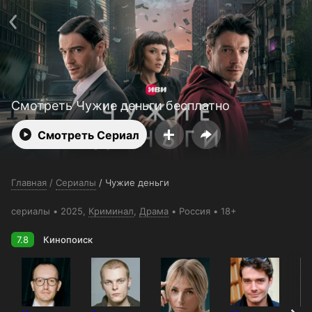
Поддержка:
support@24h.tv
О сервисе
Пользовательское соглашение
Политика конфиденциальности
Для партнёров
Открыть приложение
Ввести промокод
Установить на ТВ
Бесплатные каналы
Контакты
Смотреть Чужие деньги бесплатно
Смотреть Сериал
Главная
/
Сериалы
/
Чужие деньги
сериалы
2025,
Криминал
,
Драма
Россия
18+
7.8
Кинопоиск