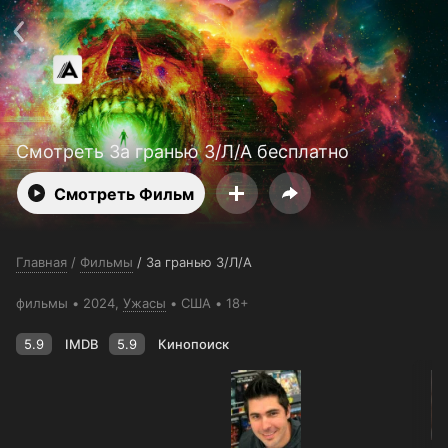
Поддержка:
support@24h.tv
О сервисе
Пользовательское соглашение
Политика конфиденциальности
Для партнёров
Открыть приложение
Ввести промокод
Установить на ТВ
Бесплатные каналы
Контакты
Смотреть За гранью З/Л/А бесплатно
Смотреть Фильм
Главная
/
Фильмы
/
За гранью З/Л/А
фильмы
2024,
Ужасы
США
18+
5.9
IMDB
5.9
Кинопоиск