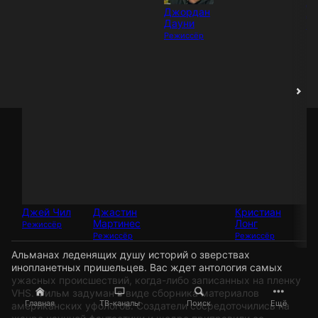
Д
Джордан
Ло
Дауни
Ре
Режиссёр
Джей Чил
Джастин
Кристиан
Мартинес
Лонг
Режиссёр
Режиссёр
Режиссёр
Альманах леденящих душу историй о зверствах
инопланетных пришельцев. Вас ждет антология самых
ужасных происшествий, когда-либо записанных на пленку
VHS. Фильм задуман в виде сборника материалов
Главная
ТВ-каналы
Поиск
Ещё
американских уфологов. Создатели сосредоточились на