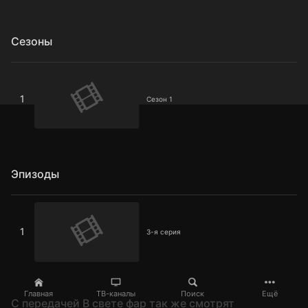
Сезоны
Сезон 1
1
Сезон 1
Эпизоды
3-я серия
1
3-я серия
Главная
ТВ-каналы
Поиск
Ещё
C передачей В свете фар так же смотрят