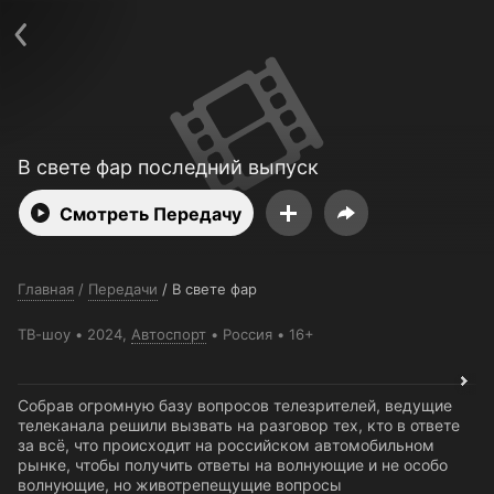
Поддержка:
support@24h.tv
О сервисе
Пользовательское соглашение
Политика конфиденциальности
Для партнёров
Открыть приложение
Ввести промокод
Установить на ТВ
Бесплатные каналы
Контакты
В свете фар последний выпуск
Смотреть Передачу
Главная
/
Передачи
/
В свете фар
ТВ-шоу
2024,
Автоспорт
Россия
16+
Собрав огромную базу вопросов телезрителей, ведущие
телеканала решили вызвать на разговор тех, кто в ответе
за всё, что происходит на российском автомобильном
рынке, чтобы получить ответы на волнующие и не особо
волнующие, но животрепещущие вопросы