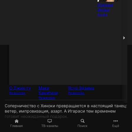
Дзюнъя
Эноки
Актёр
О Джин-гу
Маки
Ясуо Эдзима
Хи
Камитани
Режиссёр
Режиссёр
Ак
Режиссёр
Соперничество с Хиноки превращается в настоящий танец:
ветер, импровизация, азарт. А Игараси тем временем
готовит неожиданный подарок.
Главная
ТВ-каналы
Поиск
Ещё