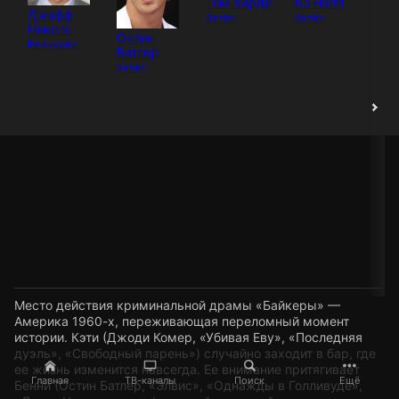
Том Харди
Бо Напп
Д
Джефф
К
Актёр
Актёр
Николс
Ак
Остин
Режиссёр
Батлер
Актёр
Место действия криминальной драмы «Байкеры» —
Америка 1960-х, переживающая переломный момент
истории. Кэти (Джоди Комер, «Убивая Еву», «Последняя
дуэль», «Свободный парень») случайно заходит в бар, где
ее жизнь изменится навсегда. Ее внимание притягивает
Главная
ТВ-каналы
Поиск
Ещё
Бенни (Остин Батлер, «Элвис», «Однажды в Голливуде»,