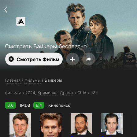
Поддержка:
support@24h.tv
О сервисе
Пользовательское соглашение
Политика конфиденциальности
Для партнёров
Открыть приложение
Ввести промокод
Установить на ТВ
Бесплатные каналы
Контакты
Смотреть Байкеры бесплатно
Смотреть Фильм
Главная
/
Фильмы
/
Байкеры
фильмы
2024,
Криминал
,
Драма
США
18+
6.6
IMDB
6.4
Кинопоиск