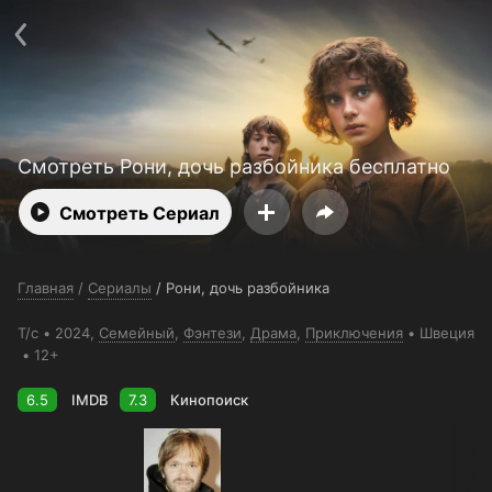
Поддержка:
support@24h.tv
О сервисе
Пользовательское соглашение
Политика конфиденциальности
Для партнёров
Открыть приложение
Ввести промокод
Установить на ТВ
Бесплатные каналы
Контакты
Смотреть Рони, дочь разбойника бесплатно
Смотреть Сериал
Главная
/
Сериалы
/
Рони, дочь разбойника
Т/с
2024,
Семейный
,
Фэнтези
,
Драма
,
Приключения
Швеция
12+
6.5
IMDB
7.3
Кинопоиск