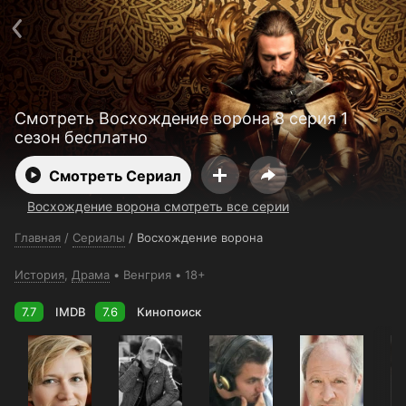
Поддержка:
support@24h.tv
О сервисе
Пользовательское соглашение
Политика конфиденциальности
Для партнёров
Открыть приложение
Ввести промокод
Смотреть Восхождение ворона 8 серия 1
Установить на ТВ
Бесплатные каналы
Контакты
сезон бесплатно
Смотреть Сериал
Восхождение ворона смотреть все серии
Главная
/
Сериалы
/
Восхождение ворона
История
,
Драма
Венгрия
18+
7.7
IMDB
7.6
Кинопоиск