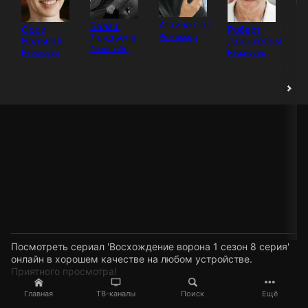
Аттила Сас
Балаш
Орси
Роберт
Ла
Лендьела
Режиссёр
Надьпал
Дорнхельм
Ма
Режиссёр
Режиссёр
Режиссёр
Ак
Посмотреть сериал 'Восхождение ворона 1 сезон 8 серия'
онлайн в хорошем качестве на любом устройстве.
Приятного просмотра!
Главная
ТВ-каналы
Поиск
Ещё