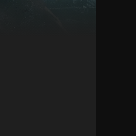
Кристи
Хильбо
Актёр