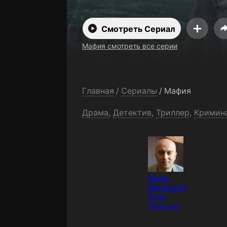
Смотреть Сериал
Мафия смотреть все серии
Главная
/
Сериалы
/
Мафия
Драма
,
Детектив
,
Триллер
,
Кримин
Мани
Масеррат
Агах
Режиссёр