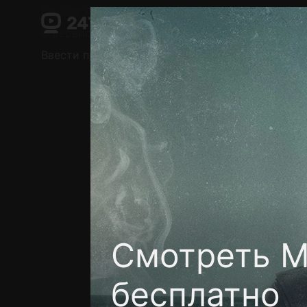
Поддержка:
support@24h.tv
О сервисе
Пользовательское соглашение
Ввести промокод
Установить на ТВ
Беспла
Смотреть М
бесплатно