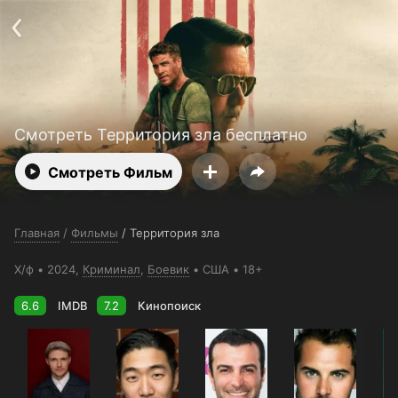
Поддержка:
support@24h.tv
О сервисе
Пользовательское соглашение
Политика конфиденциальности
Для партнёров
Открыть приложение
Ввести промокод
Установить на ТВ
Бесплатные каналы
Контакты
Смотреть Территория зла бесплатно
Смотреть Фильм
Главная
/
Фильмы
/
Территория зла
Х/ф
2024,
Криминал
,
Боевик
США
18+
6.6
IMDB
7.2
Кинопоиск