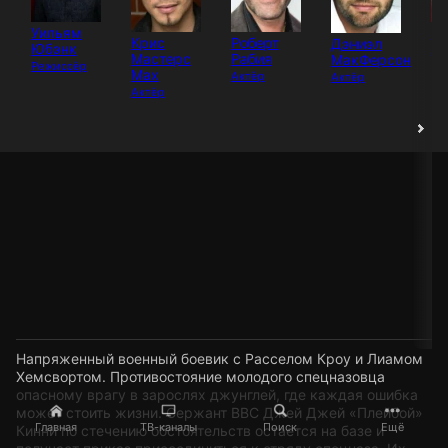
Уильям
Чи
Крис
Роберт
Дэниэл
Юбэнк
Ак
Мастерс
Рабия
МакФерсон
Режиссёр
Мах
Актёр
Актёр
Актёр
Напряженный военный боевик с Расселом Кроу и Лиамом
Хемсвортом. Противостояние молодого спецназовца
опасному врагу в зарослях джунглей, где каждая ошибка
может стоить жизни. Сержант ВВС Джей Джей «Плейбой»
Главная
ТВ-каналы
Поиск
Ещё
Кинни по стечению обстоятельств остается на базе и