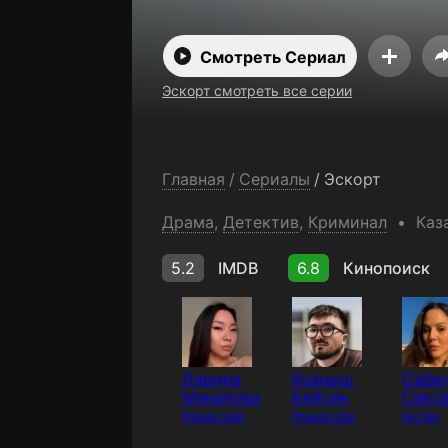
Смотреть Сериал
Эскорт смотреть все серии
Главная
/
Сериалы
/
Эскорт
Драма
,
Детектив
,
Криминал
Каз
5.2
IMDB
6.8
Кинопоиск
Дарина
Куаныш
Саби
Манапова
Бейсек
Секс
Режиссёр
Режиссёр
Актёр