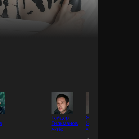
Гайдар
Жалгас
Шарип
в
Гильманов
Жангазин
Серик
Актёр
Актёр
Актёр