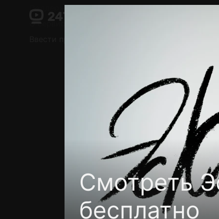
Поддержка:
support@24h.tv
О сервисе
Пользовательское соглашение
Ввести промокод
Установить на ТВ
Беспла
Смотреть Эс
бесплатно