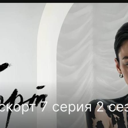
Политика конфиденциальности
Для партнёров
Отк
тные каналы
Контакты
корт 7 серия 2 се