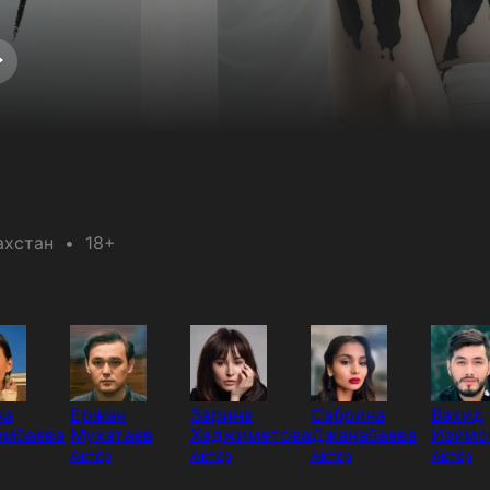
ахстан
18+
на
Ержан
Зарина
Сабрина
Вахид
ембаева
Мухатаев
Хаджиметова
Джанабаева
Изимо
Актёр
Актёр
Актёр
Актёр