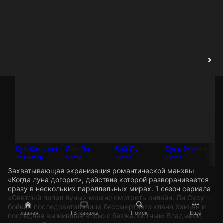
Кук Кок-люн
Лео Ло
Бай Лу
Сунь Жуйян
Чэ
Режиссёр
Актёр
Актёр
Актёр
Ак
Захватывающая экранизация романтической манхвы
«Когда луна догорит», действие которой разворачивается
сразу в нескольких параллельных мирах. 1 сезон сериала
«Светлый пепел луны» можно смотреть онлайн. Ли Сусу —
бойкая последовательница бессмертного клана Хэнъян и
Главная
ТВ-каналы
Поиск
Ещё
последняя выжившая в бою с безжалостным Владыкой