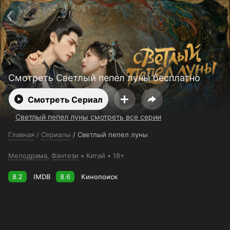
Поддержка:
support@24h.tv
О сервисе
Пользовательское соглашение
Политика конфиденциальности
Для партнёров
Открыть приложение
Ввести промокод
Установить на ТВ
Бесплатные каналы
Контакты
Смотреть Светлый пепел луны бесплатно
Смотреть Сериал
Светлый пепел луны смотреть все серии
Главная
/
Сериалы
/
Светлый пепел луны
Мелодрама
,
Фэнтези
Китай
18+
8.2
IMDB
8.6
Кинопоиск