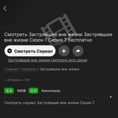
Поддержка:
support@24h.tv
О сервисе
Пользовательское соглашение
Политика конфиденциальности
Для партнёров
Открыть приложение
Ввести промокод
Смотреть Застрявшие вне жизни Застрявшие
Установить на ТВ
Бесплатные каналы
Контакты
вне жизни Сезон 1 Серия 7 бесплатно
Смотреть Сериал
Застрявшие вне жизни смотреть все серии
Главная
/
Сериалы
/
Застрявшие вне жизни
Италия
18+
6.4
IMDB
6.9
Кинопоиск
Смотреть сериал Застрявшие вне жизни Серия 7.