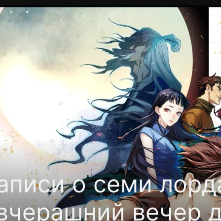
Политика конфиденциальности
Для партнёров
Отк
тные каналы
Контакты
аписи о семи лорд
вчерашний вечер 