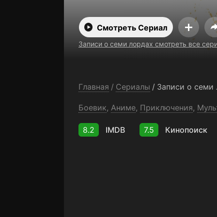
будучи гост
Смотреть Сериал
Записи о семи лордах смотреть все сер
Главная
/
Сериалы
/
Записи о семи
Боевик
,
Аниме
,
Приключения
,
Муль
8.2
IMDB
7.5
Кинопоиск