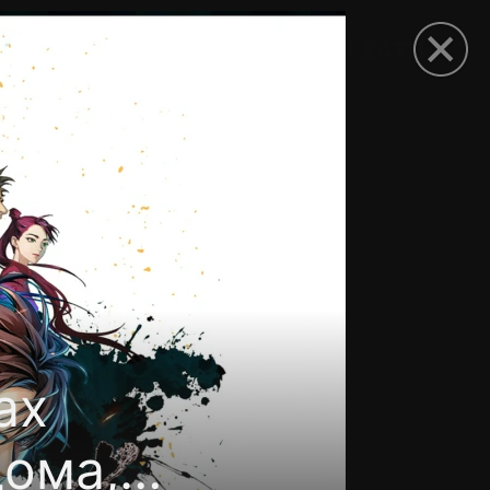
рыть приложение
ах
дома,