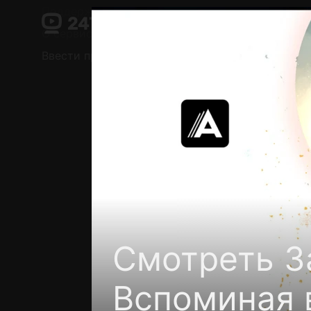
Поддержка:
support@24h.tv
О сервисе
Пользовательское соглашение
Ввести промокод
Установить на ТВ
Беспла
Смотреть З
Вспоминая 