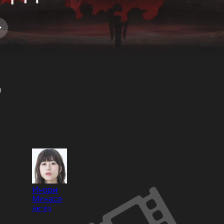
й
Инори
Минасэ
Актёр