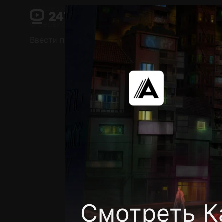
Поддержка:
support@24h.tv
О сервисе
Пользовательское соглашение
Ввести промокод
Установить на ТВ
Беспла
Смотреть К