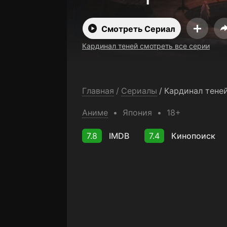
Смотреть Сериал
Кардинал теней смотреть все серии
Главная
/
Сериалы
/
Кардинал тене
Аниме
Япония
18+
7.8
IMDB
7.4
Кинопоиск