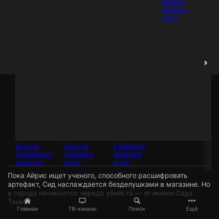
Инори
Минасэ
Актёр
Кадзуя
Харука
Сэйитиро
Наканъиси
Сираиси
Ямасита
Режиссёр
Актёр
Актёр
Пока Айрис ищет ученого, способного расшифровать
артефакт, Сид наслаждается безделушками в магазине. Но
в городе начинается череда убийств — от имени Сада
Теней.
Главная
ТВ-каналы
Поиск
Ещё