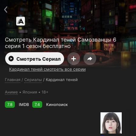
Поддержка:
support@24h.tv
О сервисе
Пользовательское соглашение
Политика конфиденциальности
Для партнёров
Открыть приложение
Ввести промокод
Смотреть Кардинал теней Самозванцы 6
Установить на ТВ
Бесплатные каналы
Контакты
серия 1 сезон бесплатно
Смотреть Сериал
Кардинал теней смотреть все серии
Главная
/
Сериалы
/
Кардинал теней
Аниме
Япония
18+
7.8
IMDB
7.4
Кинопоиск