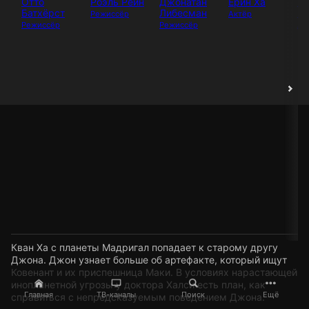
Отто
Роэль Рейн
Джонатан
Ерин Ха
Ке
Батхёрст
Либесман
Ке
Режиссёр
Актёр
Режиссёр
Режиссёр
Ак
Кван Ха с планеты Мадригал попадает к старому другу
Джона. Джон узнает больше об артефакте, который ищут
Ковенант и их приспешница Маки. В условиях нарастающей
инопланетной угрозы у доктора Халси есть план, как
Главная
ТВ-каналы
Поиск
Ещё
справиться с непредсказуемым поведением Джона.