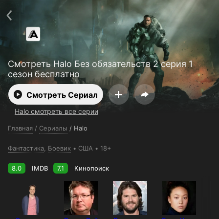
Поддержка:
support@24h.tv
О сервисе
Пользовательское соглашение
Политика конфиденциальности
Для партнёров
Открыть приложение
Ввести промокод
Смотреть Halo Без обязательств 2 серия 1
Установить на ТВ
Бесплатные каналы
Контакты
сезон бесплатно
Смотреть Сериал
Halo смотреть все серии
Главная
/
Сериалы
/
Halo
Фантастика
,
Боевик
США
18+
8.0
IMDB
7.1
Кинопоиск