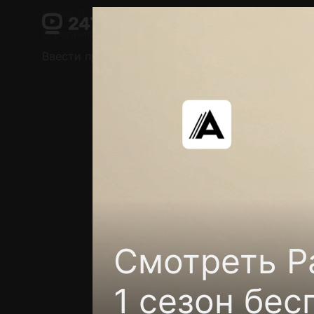
Поддержка:
support@24h.tv
О сервисе
Пользовательское соглашение
Ввести промокод
Установить на ТВ
Беспла
Смотреть Р
1 сезон бес