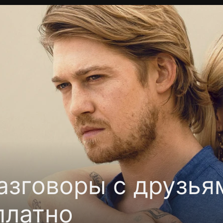
Политика конфиденциальности
Для партнёров
Отк
тные каналы
Контакты
азговоры с друзья
платно