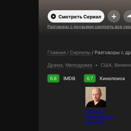
Смотреть Сериал
Разговоры с друзьями смотреть все сер
Главная
/
Сериалы
/
Разговоры с д
Драма
,
Мелодрама
США
, Велик
6.8
IMDB
6.7
Кинопоиск
Леонард
Абрахамсон
Режиссёр