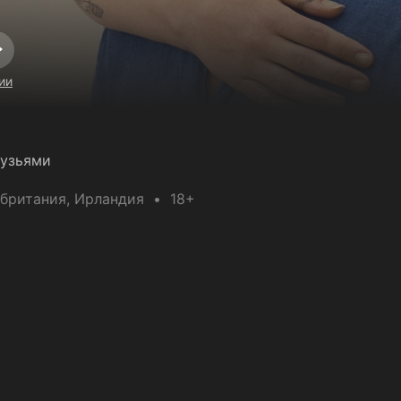
ии
рузьями
обритания
, Ирландия
18+