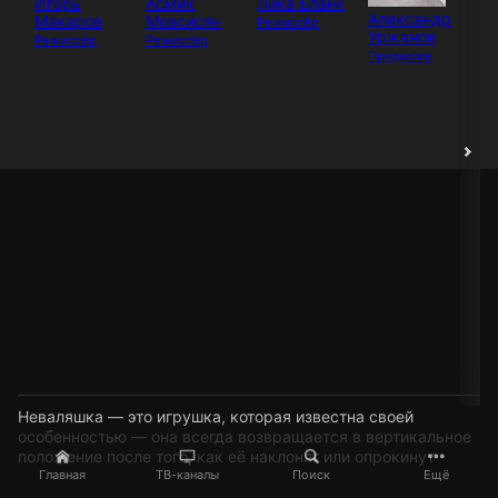
Игорь
Асмик
Лика Бланк
А
Александр
Макаров
Мовсисян
Мо
Режиссёр
Уржанов
Режиссёр
Режиссёр
Пр
Продюсер
Неваляшка — это игрушка, которая известна своей
особенностью — она всегда возвращается в вертикальное
положение после того, как её наклонят или опрокинут
Главная
ТВ-каналы
Поиск
Ещё