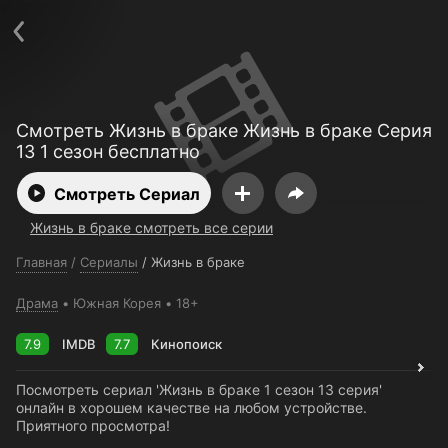
Поддержка:
support@24h.tv
О сервисе
Пользовательское соглашение
Политика конфиденциальности
Для партнёров
Открыть приложение
Ввести промокод
Смотреть Жизнь в браке Жизнь в браке Серия
Установить на ТВ
Бесплатные каналы
Контакты
13 1 сезон бесплатно
Смотреть Сериал
Жизнь в браке смотреть все серии
Главная
/
Сериалы
/
Жизнь в браке
Драма
Южная Корея
18+
7.9
IMDB
7.7
Кинопоиск
Посмотреть сериал 'Жизнь в браке 1 сезон 13 серия'
онлайн в хорошем качестве на любом устройстве.
Приятного просмотра!