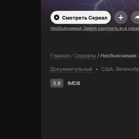
Смотреть Сериал
Необъяснимая Земля смотреть все сери
Главная
/
Сериалы
/
Необъяснимая 
Документальный
США
, Великоб
5.9
IMDB