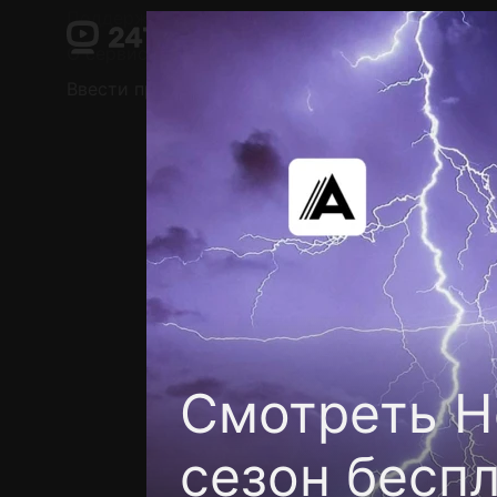
Поддержка:
support@24h.tv
О сервисе
Пользовательское соглашение
Ввести промокод
Установить на ТВ
Беспла
Смотреть Н
сезон бесп