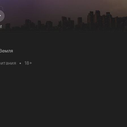
и
Земля
ритания
18+