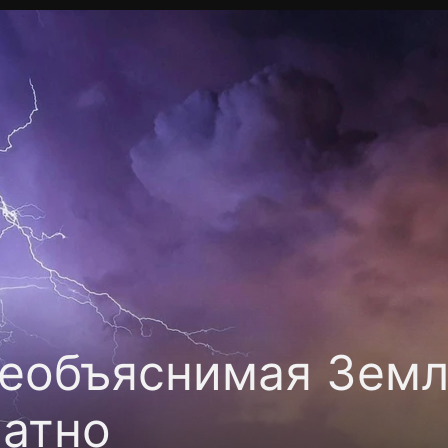
Политика конфиденциальности
Для партнёров
Отк
тные каналы
Контакты
еобъяснимая Земл
латно