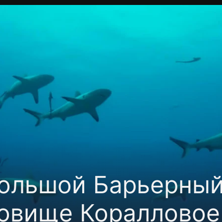
Политика конфиденциальности
Для партнёров
Отк
тные каналы
Контакты
ольшой Барьерный
овище Коралловое