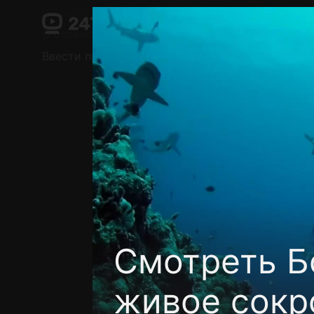
Поддержка:
support@24h.tv
О сервисе
Пользовательское соглашение
Ввести промокод
Установить на ТВ
Беспла
Смотреть Б
живое сокр