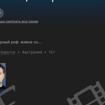
он бесплатно
ще смотреть все серии
Большой Барьерный риф: живое сокровище
Новости
Австралия
12+
л