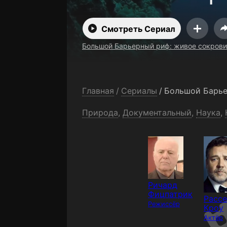
серия 1 сез
Смотреть Сериал
Большой Барьерный риф: живое сокрови
Главная
/
Сериалы
/
Природа
,
Документальный
,
Наука
,
Ричард
Фицпатрик
Рассе
Режиссёр
Кроу
Актёр