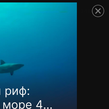
рыть приложение
 риф:
 море 4