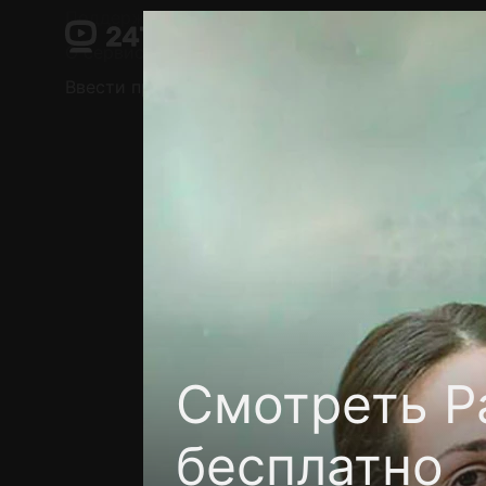
Поддержка:
support@24h.tv
О сервисе
Пользовательское соглашение
Ввести промокод
Установить на ТВ
Беспла
Смотреть Р
бесплатно