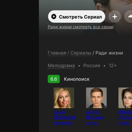
Смотреть Сериал
Ради жизни смотреть все серии
Главная
/
Сериалы
/
Ради жизни
Мелодрама
Россия
12+
6.6
Кинопоиск
Анна
Антон
Веро
Лобанова
Вохмин
Дели
Режиссёр
Актёр
Актёр