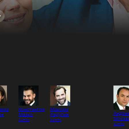
ника
Константин
Максим
Андре
он
Мазко
Радугин
Москв
Актёр
Актёр
Актёр