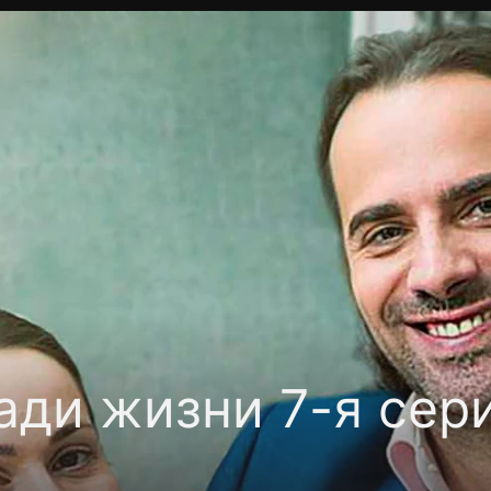
Политика конфиденциальности
Для партнёров
Отк
тные каналы
Контакты
ади жизни 7-я сер