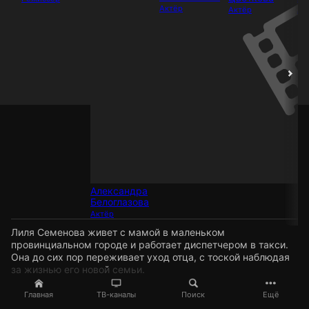
Актёр
Актёр
Ак
Александра
Белоглазова
Актёр
Лиля Семенова живет с мамой в маленьком
провинциальном городе и работает диспетчером в такси.
Она до сих пор переживает уход отца, с тоской наблюдая
за жизнью его новой семьи.
Главная
ТВ-каналы
Поиск
Ещё