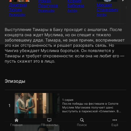
Роман
Ксения
Дмитрий
Михаил
Прыгунов
Бабкина
Тюрин
Станкевич
Режиссёр
Актёр
С
Режиссёр
Актёр
С
Ак
Выступление Тамары в Баку проходит с аншлагом. После
концерта она ждет Муслима, но он спешит к тяжело
заболевшему дяде. Тамара, не зная причин, воспринимает
это как отстраненность и решает разорвать связь. Но
Чингиз убеждает Муслима бороться. Он появляется у
Тамары и требует откровенности: если она не любит его —
пусть скажет это в лицо.
Эпизоды
1 серия
1 серия
После победы на фестивале в Сопоте
1
Муслим Магомаев получает шанс
выступить в парижской «Олимпии». В
Москве идею одобряют, но при жестких
условиях: ни шага в сторону от
утвержденного репертуара.
2 серия
Главная
ТВ-каналы
Поиск
Ещё
Разочарованный Магомаев готов
отказаться, но знакомство с оперной