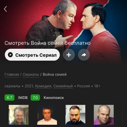
Поддержка:
support@24h.tv
О сервисе
Пользовательское соглашение
Политика конфиденциальности
Для партнёров
Открыть приложение
Ввести промокод
Установить на ТВ
Бесплатные каналы
Контакты
Смотреть Война семей бесплатно
Смотреть Сериал
Главная
/
Сериалы
/
Война семей
сериалы
2021,
Комедия
,
Семейный
Россия
18+
6.7
IMDB
7.0
Кинопоиск