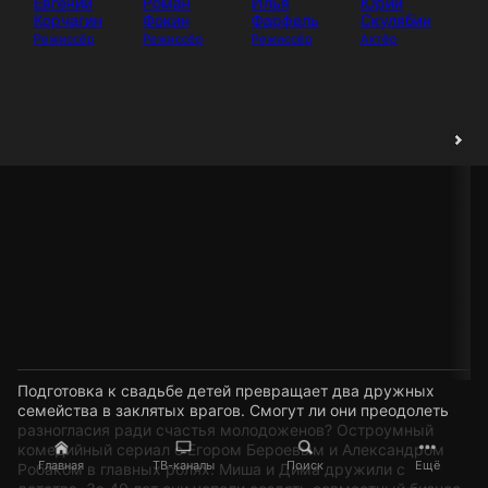
Евгений
Роман
Илья
Юрий
А
Корчагин
Фокин
Фарфель
Скулябин
Ва
Режиссёр
Режиссёр
Режиссёр
Актёр
Ак
Подготовка к свадьбе детей превращает два дружных
семейства в заклятых врагов. Смогут ли они преодолеть
разногласия ради счастья молодоженов? Остроумный
комедийный сериал с Егором Бероевым и Александром
Главная
ТВ-каналы
Поиск
Ещё
Робаком в главных ролях. Миша и Дима дружили с