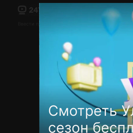
Поддержка:
support@24h.tv
О сервисе
Пользовательское соглашение
Ввести промокод
Установить на ТВ
Беспла
Смотреть У
сезон бесп