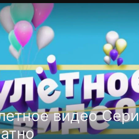
Политика конфиденциальности
Для партнёров
Отк
тные каналы
Контакты
летное видео Сери
латно