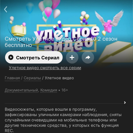
Поддержка:
support@24h.tv
О сервисе
Пользовательское соглашение
Политика конфиденциальности
Для партнёров
Открыть приложение
Ввести промокод
Смотреть Улетное видео Серия 10 2 сезон
Установить на ТВ
Бесплатные каналы
Контакты
бесплатно
Смотреть Сериал
Улетное видео смотреть все серии
Главная
/
Сериалы
/
Улетное видео
Документальный
,
Комедия
16+
Видеосюжеты, которые вошли в программу,
зафиксированы уличными камерами наблюдения, сняты
случайными очевидцами на мобильные телефоны или
другие технические средства, у которых есть функция
REC.