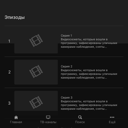
Эпизоды
Серия 1
Серия 1
Видеосюжеты, которые вошли в
1
программу, зафиксированы уличными
камерами наблюдения, сняты
случайными очевидцами на мобильные
телефоны или другие технические
средства, у которых есть функция REC.
Серия 2
Серия 2
Видеосюжеты, которые вошли в
2
программу, зафиксированы уличными
камерами наблюдения, сняты
случайными очевидцами на мобильные
телефоны или другие технические
средства, у которых есть функция REC.
Серия 3
Серия 3
Видеосюжеты, которые вошли в
3
программу, зафиксированы уличными
камерами наблюдения, сняты
случайными очевидцами на мобильные
телефоны или другие технические
средства, у которых есть функция REC.
Серия 4
Главная
ТВ-каналы
Поиск
Ещё