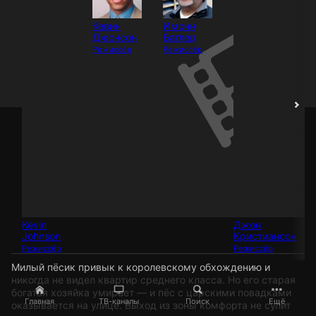
Кевин
Имонн
Джонсон
Батлер
Режиссёр
Режиссёр
Kevin
Джон
М
Johnson
Кристиансон
Эн
Режиссёр
Режиссёр
Ре
Милый пёсик привык к королевскому обхождению и
никогда не видел квартир среднего класса. Но его старая
богатая хозяйка умирает — и пёс с царскими повадками
Главная
ТВ-каналы
Поиск
Ещё
оказывается на улице. Выход из зоны комфорта не сулит