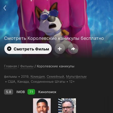
Поддержка:
support@24h.tv
О сервисе
Пользовательское соглашение
Политика конфиденциальности
Для партнёров
Открыть приложение
Ввести промокод
Установить на ТВ
Бесплатные каналы
Контакты
Смотреть Королевские каникулы бесплатно
Смотреть Фильм
Главная
/
Фильмы
/
Королевские каникулы
фильмы
2019,
Комедия
,
Семейный
,
Мультфильм
США
, Канада
, Соединенные Штаты
12+
5.8
IMDB
7.1
Кинопоиск