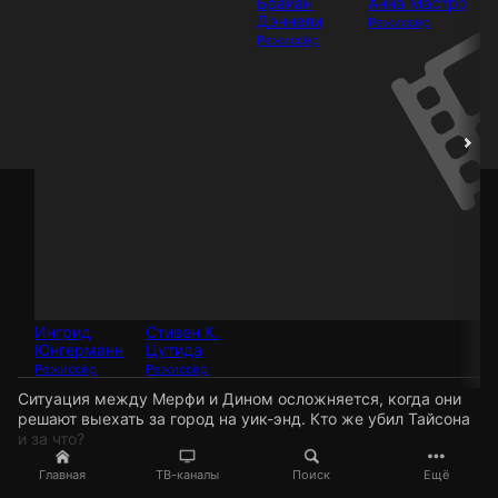
Брайан
Анна Мастро
Н
Дэннели
Ба
Режиссёр
Режиссёр
Ре
Ингрид
Стивен К.
Юнгерманн
Цутида
Режиссёр
Режиссёр
Ситуация между Мерфи и Дином осложняется, когда они
решают выехать за город на уик-энд. Кто же убил Тайсона
и за что?
Главная
ТВ-каналы
Поиск
Ещё