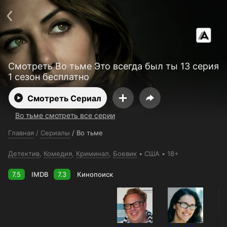
Поддержка:
support@24h.tv
О сервисе
Пользовательское соглашение
Политика конфиденциальности
Для партнёров
Открыть приложение
Ввести промокод
Смотреть Во тьме Это всегда был ты 13 серия
Установить на ТВ
Бесплатные каналы
Контакты
1 сезон бесплатно
Смотреть Сериал
Во тьме смотреть все серии
Главная
/
Сериалы
/
Во тьме
Детектив
,
Комедия
,
Криминал
,
Боевик
США
18+
7.5
IMDB
7.3
Кинопоиск