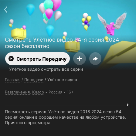
Поддержка:
support@24h.tv
О сервисе
Пользовательское соглашение
Политика конфиденциальности
Для партнёров
Открыть приложение
Ввести промокод
Смотреть Улётное видео 54-я серия 2024
Установить на ТВ
Бесплатные каналы
Контакты
сезон бесплатно
Смотреть Передачу
Улётное видео смотреть все серии
Главная
/
Передачи
/
Улётное видео
Развлечения
,
Юмор
Россия
16+
Посмотреть сериал 'Улётное видео 2018 2024 сезон 54
серия' онлайн в хорошем качестве на любом устройстве.
Приятного просмотра!