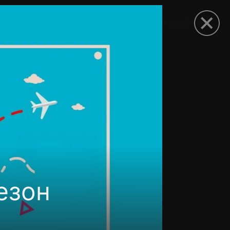
рыть приложение
езон