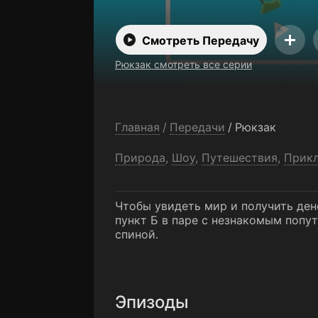
Смотреть Передачу
Рюкзак смотреть все серии
Главная
/
Передачи
/
Рюкзак
Природа
,
Шоу
,
Путешествия
,
Прик
Чтобы увидеть мир и получить ден
пункт Б в паре с незнакомым попут
спиной.
Эпизоды