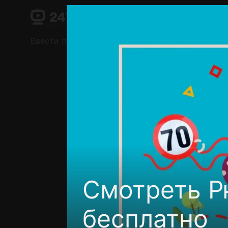
Поддержка:
support@24h.tv
О сервисе
Пользовательское соглашение
Ввести промокод
Установить на ТВ
Беспла
Смотреть Рю
бесплатно