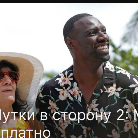
Политика конфиденциальности
Для партнёров
Отк
тные каналы
Контакты
утки в сторону 2: 
платно