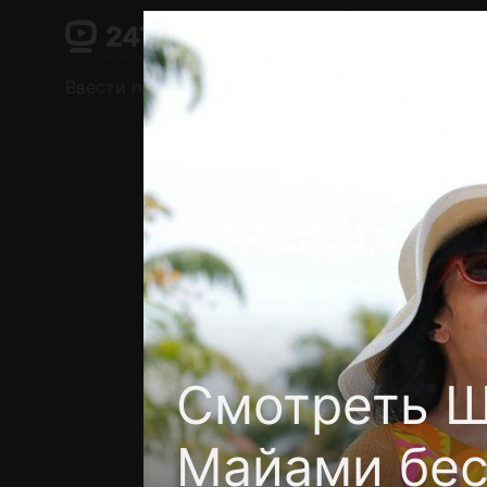
Поддержка:
support@24h.tv
О сервисе
Пользовательское соглашение
Ввести промокод
Установить на ТВ
Беспла
Смотреть Ш
Майами бес