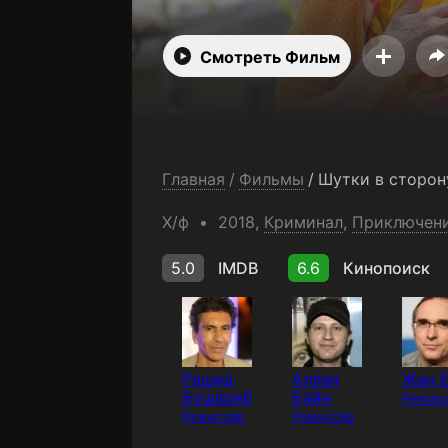
Смотреть Фильм
Главная
/
Фильмы
/
Х/ф
2018,
Криминал
,
Приключен
5.0
IMDB
6.6
Кинопоиск
Рашид
Аллен
Жан 
Бушареб
Бэйн
Режис
Режиссёр
Режиссёр