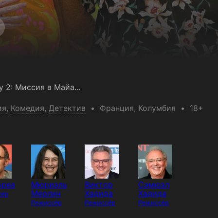
Шутки в сторону 2: Миссия в Майами
ия
,
Комедия
,
Детектив
Франция
, Колумбия
18+
Бреа
Мюриэль
Виктор
Сэмюэл
Мерлин
Хадида
Хадида
сёр
Режиссёр
Режиссёр
Режиссёр