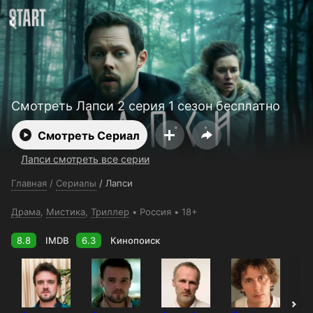
Поддержка:
support@24h.tv
О сервисе
Пользовательское соглашение
Политика конфиденциальности
Для партнёров
Открыть приложение
Ввести промокод
Установить на ТВ
Бесплатные каналы
Контакты
Смотреть Лапси 2 серия 1 сезон бесплатно
Смотреть Сериал
Лапси смотреть все серии
Главная
/
Сериалы
/
Лапси
Драма
,
Мистика
,
Триллер
Россия
18+
8.8
IMDB
6.3
Кинопоиск