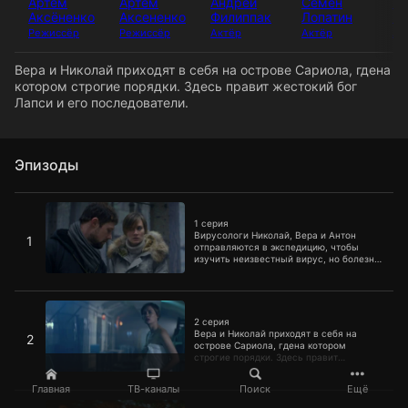
Артем
Артем
Андрей
Семён
М
Аксёненко
Аксененко
Филиппак
Лопатин
М
Режиссёр
Режиссёр
Актёр
Актёр
Ак
Вера и Николай приходят в себя на острове Сариола, гдена
котором строгие порядки. Здесь правит жестокий бог
Лапси и его последователи.
Эпизоды
1 серия
1 серия
Вирусологи Николай, Вера и Антон
1
отправляются в экспедицию, чтобы
изучить неизвестный вирус, но болезнь
поражает их на пути к ее источнику.
2 серия
2 серия
Вера и Николай приходят в себя на
2
острове Сариола, гдена котором
строгие порядки. Здесь правит
жестокий бог Лапси и его
последователи.
Главная
ТВ-каналы
Поиск
Ещё
3 серия