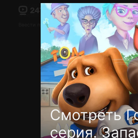
Поддержка:
support@24h.tv
О сервисе
Пользовательское соглашение
Ввести промокод
Установить на ТВ
Беспла
Смотреть Г
серия. Запа