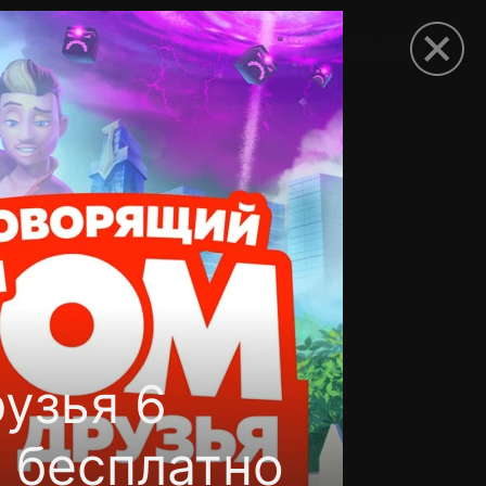
рыть приложение
узья 6
н бесплатно