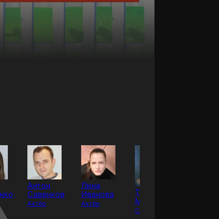
Антон
Лина
Том
Само
нко
Савенков
Иванова
Мартин
Логин
Актёр
Актёр
Сценарист
Сценарис