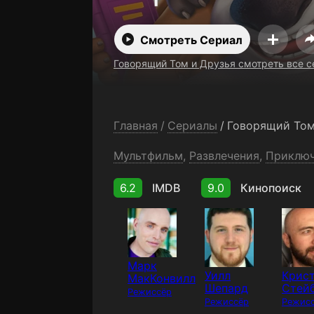
Смотреть Сериал
Говорящий Том и Друзья смотреть все с
Главная
/
Сериалы
/
Говорящий Том
Мультфильм
,
Развлечения
,
Приклю
6.2
IMDB
9.0
Кинопоиск
Марк
Уилл
Крис
МакКонвилл
Шепард
Стей
Режиссёр
Режиссёр
Режис