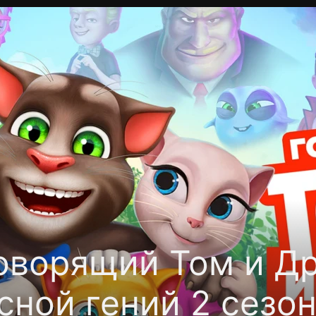
Политика конфиденциальности
Для партнёров
Отк
тные каналы
Контакты
оворящий Том и Др
сной гений 2 сезо