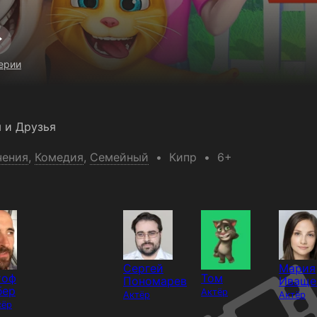
ерии
 и Друзья
чения
,
Комедия
,
Семейный
Кипр
6+
Сергей
Мария
тоф
Том
Пономарев
Иваще
бер
Актёр
Актёр
Актёр
сёр