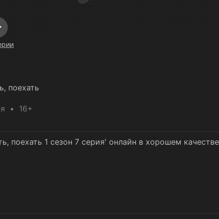
ерии
ь, поехать
ия
16+
ь, поехать 1 сезон 7 серия' онлайн в хорошем качеств