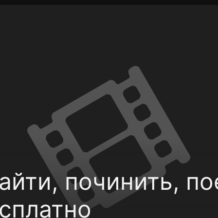
Политика конфиденциальности
Для партнёров
Отк
тные каналы
Контакты
айти, починить, по
есплатно