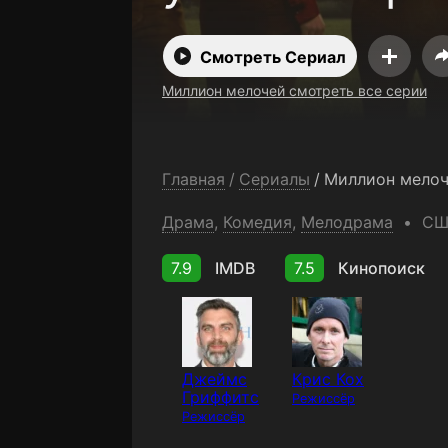
Смотреть Сериал
Миллион мелочей смотреть все серии
Главная
/
Сериалы
/
Миллион мело
Драма
,
Комедия
,
Мелодрама
СШ
7.9
IMDB
7.5
Кинопоиск
Джеймс
Крис Кох
Гриффитс
Режиссёр
Режиссёр