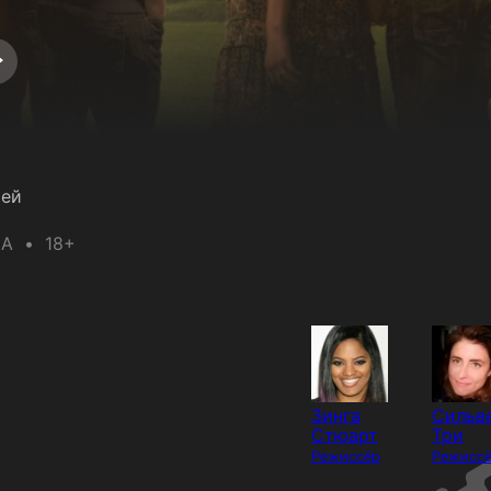
чей
А
18+
Зинга
Сильв
Стюарт
Три
Режиссёр
Режисс