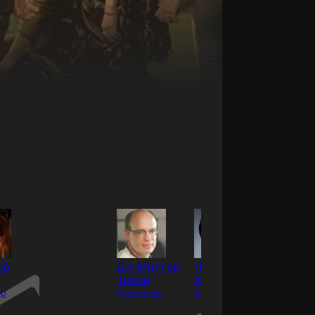
ер
Дж.Миллер
Чэнс
Дэвид
Тобин
Херстфилд
Джинто
ёр
Режиссёр
Актёр
Актёр