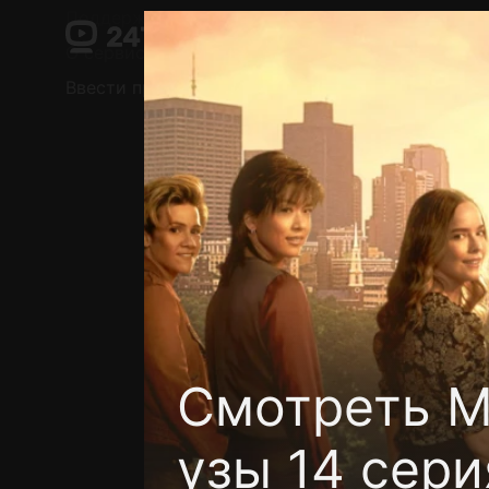
Поддержка:
support@24h.tv
О сервисе
Пользовательское соглашение
Ввести промокод
Установить на ТВ
Беспла
Смотреть М
узы 14 сери