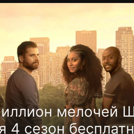
Политика конфиденциальности
Для партнёров
Отк
тные каналы
Контакты
иллион мелочей 
я 4 сезон бесплат