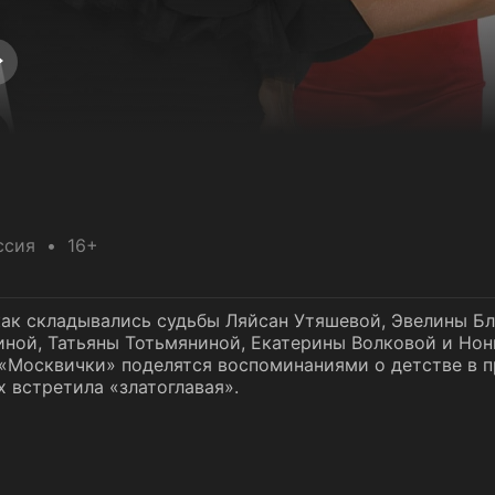
ссия
16+
как складывались судьбы Ляйсан Утяшевой, Эвелины Бл
иной, Татьяны Тотьмяниной, Екатерины Волковой и Но
«Москвички» поделятся воспоминаниями о детстве в п
 встретила «златоглавая».