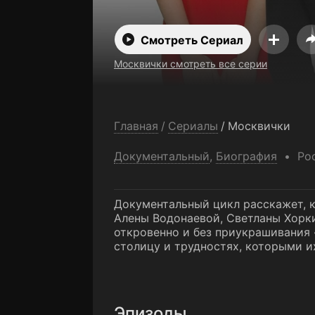
Смотреть Сериал
Москвички смотреть все серии
Главная
/
Сериалы
/
Москвички
Документальный
,
Биография
Ро
Документальный цикл расскажет, 
Алены Водонаевой, Светланы Хорк
откровенно и без приукрашивания 
столицу и трудностях, которыми их
Эпизоды