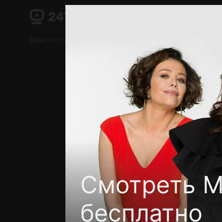
Поддержка:
support@24h.tv
О сервисе
Пользовательское соглашение
Ввести промокод
Установить на ТВ
Беспла
Смотреть М
бесплатно