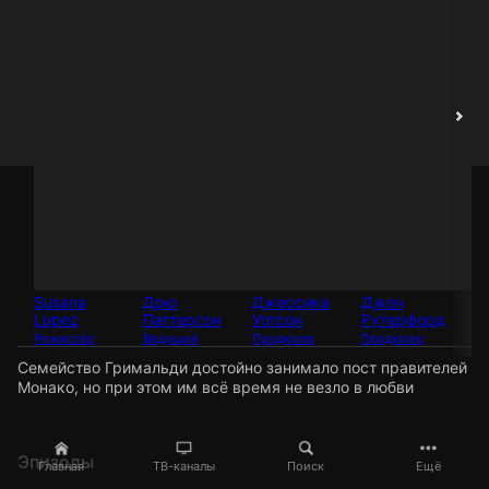
Susana
Дрю
Джессика
Джон
Pa
Lopez
Паттерсон
Уотсон
Рутерфорд
Ba
Режиссёр
Ведущий
Продюсер
Продюсер
Пр
Семейство Гримальди достойно занимало пост правителей
Монако, но при этом им всё время не везло в любви
Эпизоды
Главная
ТВ-каналы
Поиск
Ещё