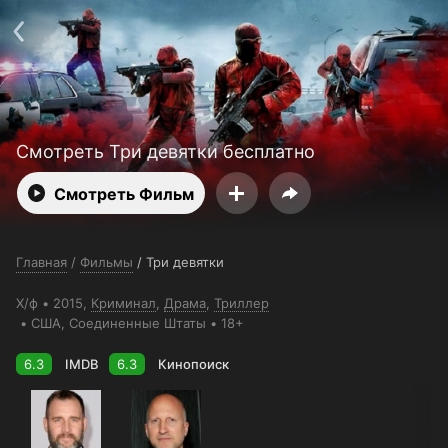
Поддержка:
support@24h.tv
О сервисе
Пользовательское соглашение
Политика конфиденциальности
Для партнёров
Открыть приложение
Ввести промокод
Установить на ТВ
Бесплатные каналы
Контакты
Смотреть Три девятки бесплатно
Смотреть Фильм
Главная
/
Фильмы
/
Три девятки
Х/ф
2015,
Криминал
,
Драма
,
Триллер
США
, Соединенные Штаты
18+
6.3
IMDB
6.3
Кинопоиск