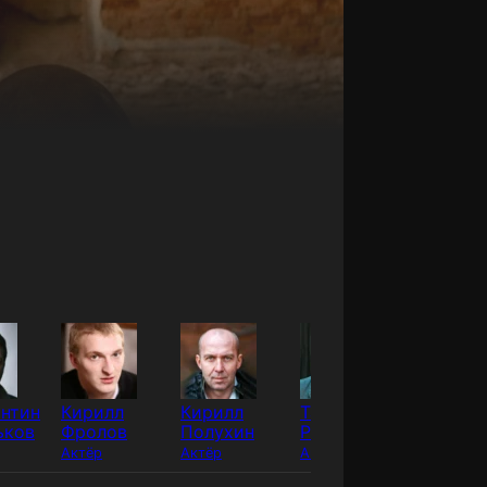
антин
Кирилл
Кирилл
Тагир
Юрий
ьков
Фролов
Полухин
Рахимов
Быков
Актёр
Актёр
Актёр
Актёр