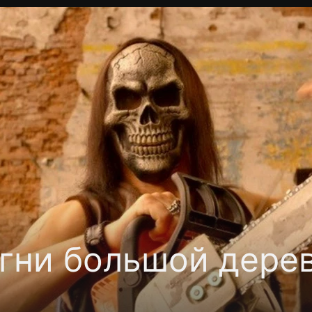
Политика конфиденциальности
Для партнёров
Отк
тные каналы
Контакты
гни большой дере