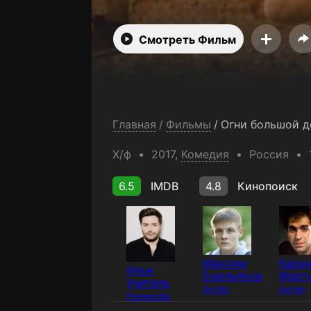
Смотреть Фильм
Главная
/
Фильмы
/
Огни большой д
Х/ф
2017,
Комедия
Россия
6.5
IMDB
4.8
Кинопоиск
Максим
Каре
Илья
Емельянов
Март
Учитель
Актёр
Актёр
Режиссёр