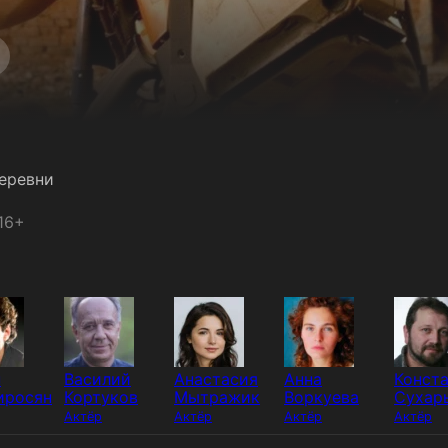
еревни
16+
н
Василий
Анастасия
Анна
Конст
иросян
Кортуков
Мытражик
Воркуева
Сухар
Актёр
Актёр
Актёр
Актёр