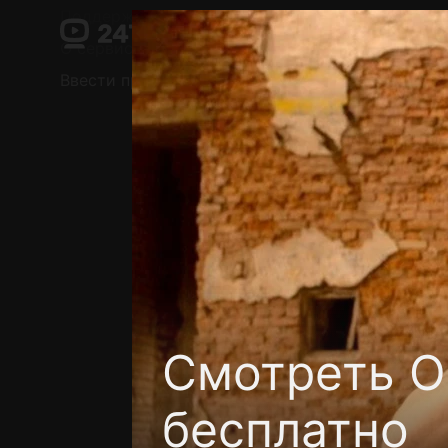
Поддержка:
support@24h.tv
О сервисе
Пользовательское соглашение
Ввести промокод
Установить на ТВ
Беспла
Смотреть О
бесплатно