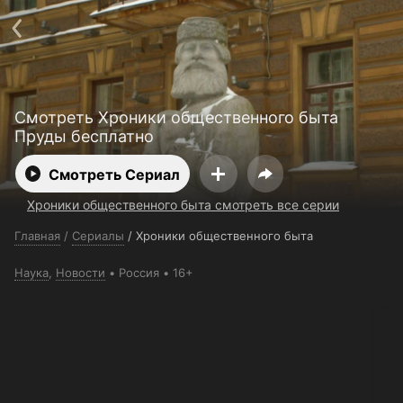
Поддержка:
support@24h.tv
О сервисе
Пользовательское соглашение
Политика конфиденциальности
Для партнёров
Открыть приложение
Ввести промокод
Смотреть Хроники общественного быта
Установить на ТВ
Бесплатные каналы
Контакты
Пруды бесплатно
Смотреть Сериал
Хроники общественного быта смотреть все серии
Главная
/
Сериалы
/
Хроники общественного быта
Наука
,
Новости
Россия
16+