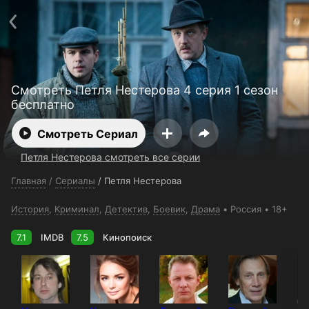
Поддержка:
support@24h.tv
О сервисе
Пользовательское соглашение
Политика конфиденциальности
Для партнёров
Открыть приложение
Ввести промокод
Смотреть Петля Нестерова 4 серия 1 сезон
Установить на ТВ
Бесплатные каналы
Контакты
бесплатно
Смотреть Сериал
Петля Нестерова смотреть все серии
Главная
/
Сериалы
/
Петля Нестерова
История
,
Криминал
,
Детектив
,
Боевик
,
Драма
Россия
18+
7.1
IMDB
7.5
Кинопоиск