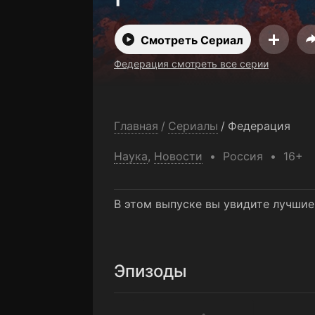
Смотреть Сериал
Федерация смотреть все серии
Главная
/
Сериалы
/
Федерация
Наука
,
Новости
Россия
16+
В этом выпуске вы увидите лучшие
Эпизоды
Лучшие фильмы региональных тел