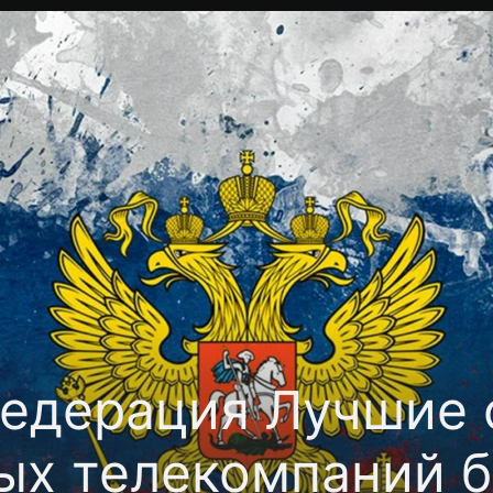
Политика конфиденциальности
Для партнёров
Отк
тные каналы
Контакты
едерация Лучшие
ых телекомпаний 