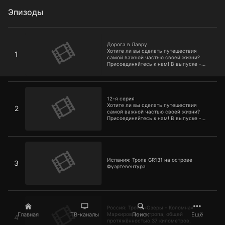
Эпизоды
Дорога в Лавру
Дорога в Лавру
Хотите ли вы сделать путешествия
1
самой важной частью своей жизни?
Присоединяйтесь к нам! В выпуске -
дорога в Лавру
12-я серия
12-я серия
Хотите ли вы сделать путешествия
2
самой важной частью своей жизни?
Присоединяйтесь к нам! В выпуске -
Израиль: тропа Иисуса
Испания: Тропа GR131 на острове Фуэртевентура
Испания: Тропа GR131 на острове
3
Фуэртевентура
Россия: Тропа «Озеры - Коломна»
Россия: Тропа «Озеры - Коломна»
Главная
ТВ-каналы
Поиск
Ещё
Маркированная тропа, общей
4
протяжённостью 37 километров,