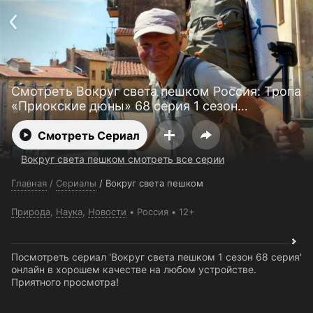
Поддержка:
support@24h.tv
О сервисе
Пользовательское соглашение
Политика конфиденциальности
Для партнёров
Открыть приложение
Ввести промокод
Смотреть Вокруг света пешком Россия: Тропа
Установить на ТВ
Бесплатные каналы
Контакты
«Приокские дюны» 68 серия 1 сезон
бесплатно
Смотреть Сериал
Вокруг света пешком смотреть все серии
Главная
/
Сериалы
/
Вокруг света пешком
Природа
,
Наука
,
Новости
Россия
12+
Посмотреть сериал 'Вокруг света пешком 1 сезон 68 серия'
онлайн в хорошем качестве на любом устройстве.
Приятного просмотра!