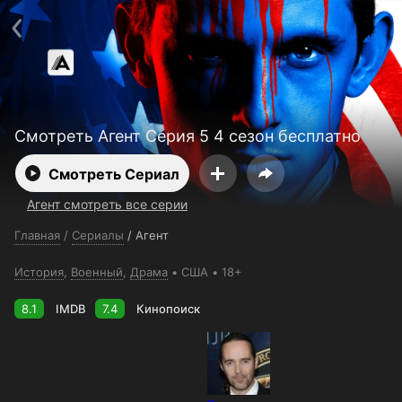
Поддержка:
support@24h.tv
О сервисе
Пользовательское соглашение
Политика конфиденциальности
Для партнёров
Открыть приложение
Ввести промокод
Установить на ТВ
Бесплатные каналы
Контакты
Смотреть Агент Серия 5 4 сезон бесплатно
Смотреть Сериал
Агент смотреть все серии
Главная
/
Сериалы
/
Агент
История
,
Военный
,
Драма
США
18+
8.1
IMDB
7.4
Кинопоиск