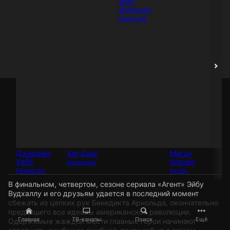
Эгил
Эгилссон
Режиссёр
Джереми
Кит Боак
Миган
Йе
Уэбб
Уорнер
Режиссёр
Ак
Режиссёр
Актёр
В финальном, четвертом, сезоне сериала «Агент» Эйбу
Вудхаллу и его друзьям удается в последний момент
сбежать из цепких рук Бенедикта Арнольда, окончательно
предавшего все идеалы американской революции.
Главная
ТВ-каналы
Поиск
Ещё
Одержимые жаждой мести главные герои начинают