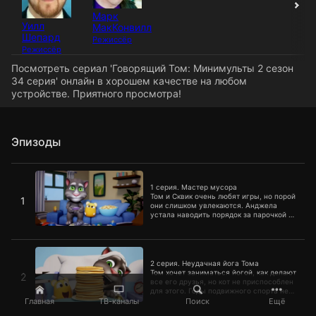
Марк
Уилл
МакКонвилл
Шепард
Режиссёр
Режиссёр
Посмотреть сериал 'Говорящий Том: Минимульты 2 сезон
34 серия' онлайн в хорошем качестве на любом
устройстве. Приятного просмотра!
Эпизоды
1 серия. Мастер мусора
1 серия. Мастер мусора
Том и Сквик очень любят игры, но порой
1
они слишком увлекаются. Анджела
устала наводить порядок за парочкой и
требует прибраться в доме.
2 серия. Неудачная йога Тома
2 серия. Неудачная йога Тома
Том хочет заниматься йогой, как делают
2
все его друзья, но кот не приспособлен
для этого. Годы подвижного спорта не
дают бедняге расслабиться.
Главная
ТВ-каналы
Поиск
Ещё