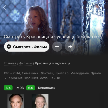
Поддержка:
support@24h.tv
О сервисе
Пользовательское соглашение
Политика конфиденциальности
Для партнёров
Открыть приложение
Ввести промокод
Установить на ТВ
Бесплатные каналы
Контакты
Смотреть Красавица и чудовище бесплатно
Смотреть Фильм
Главная
/
Фильмы
/
Красавица и чудовище
Х/ф
2014,
Семейный
,
Фэнтези
,
Триллер
,
Мелодрама
,
Драма
Германия
, Франция
, Испания
18+
6.4
IMDB
6.6
Кинопоиск