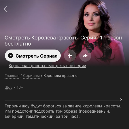
Поддержка:
support@24h.tv
О сервисе
Пользовательское соглашение
Политика конфиденциальности
Для партнёров
Открыть приложение
Ввести промокод
Смотреть Королева красоты Серия 11 1 сезон
Установить на ТВ
Бесплатные каналы
Контакты
бесплатно
Смотреть Сериал
Королева красоты смотреть все серии
Главная
/
Сериалы
/
Королева красоты
Шоу
16+
Героини шоу будут бороться за звание королевы красоты.
Им предстоит подобрать три образа (повседневный,
вечерний, тематический) за три часа.