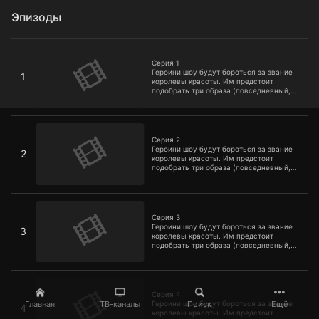
Эпизоды
Серия 1
Серия 1
Героини шоу будут бороться за звание
1
королевы красоты. Им предстоит
подобрать три образа (повседневный,
вечерний, тематический) за три часа.
Серия 2
Серия 2
Героини шоу будут бороться за звание
2
королевы красоты. Им предстоит
подобрать три образа (повседневный,
вечерний, тематический) за три часа.
Серия 3
Серия 3
Героини шоу будут бороться за звание
3
королевы красоты. Им предстоит
подобрать три образа (повседневный,
вечерний, тематический) за три часа.
Серия 4
Серия 4
Главная
ТВ-каналы
Поиск
Ещё
Героини шоу будут бороться за звание
4
королевы красоты. Им предстоит